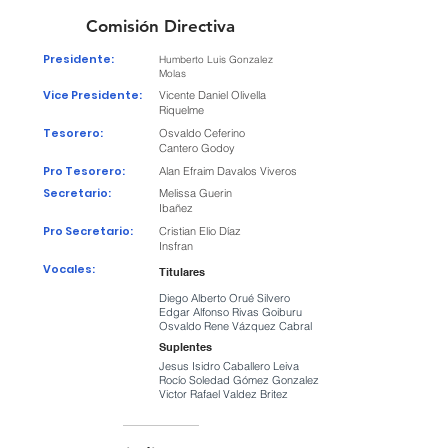
Comisión Directiva
Presidente:
Humberto Luis Gonzalez
Molas
Vice Presidente:
Vicente Daniel Olivella
Riquelme
Tesorero:
Osvaldo Ceferino
Cantero Godoy
Pro Tesorero:
Alan Efraim Davalos Viveros
Secretario:
Melissa Guerin
Ibañez
Pro Secretario:
Cristian Elio Díaz
Insfran
Vocales:
Titulares
Diego Alberto Orué Silvero
Edgar Alfonso Rivas Goiburu
Osvaldo Rene Vázquez Cabral
Suplentes
Jesus Isidro Caballero Leiva
Rocío Soledad Gómez Gonzalez
Victor Rafael Valdez Britez