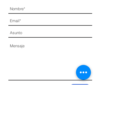
Enviar
Oficina Principal
Avda. Zavalas Cué y Herminio Giménez Edif. Tigo 4M
Fernando de la Mora - Paraguay