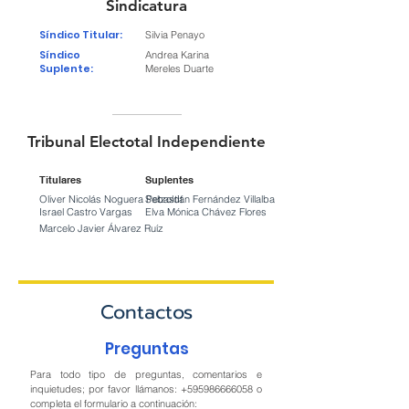
Sindicatura
Síndico Titular:
Silvia Penayo
Síndico
Andrea Karina
Suplente:
Mereles Duarte
Tribunal Electotal Independiente
Titulares
Suplentes
Oliver Nicolás Noguera Petzoldt
Sebastián Fernández Villalba
Israel Castro Vargas
Elva Mónica Chávez Flores
Marcelo Javier Álvarez Ruíz
Contactos
Preguntas
Para todo tipo de preguntas, comentarios e
inquietudes; por favor llámanos:
+595986666058
o
completa el formulario a continuación: